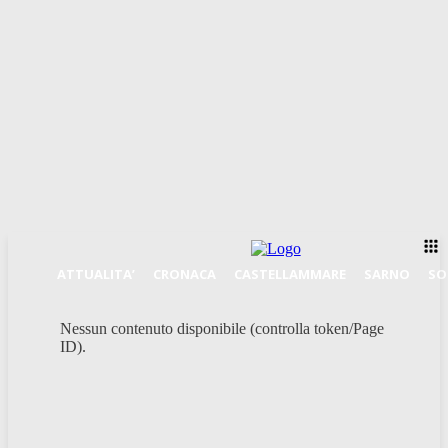
ATTUALITA’
CRONACA
CASTELLAMMARE
SARNO
SO
Nessun contenuto disponibile (controlla token/Page
ID).