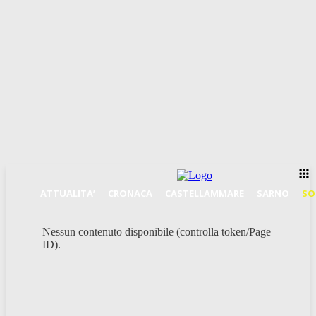
ATTUALITA’
CRONACA
CASTELLAMMARE
SARNO
SO
Nessun contenuto disponibile (controlla token/Page
ID).