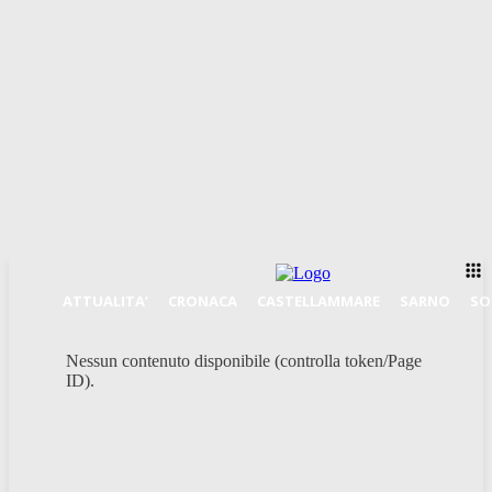
ATTUALITA’
CRONACA
CASTELLAMMARE
SARNO
SO
Nessun contenuto disponibile (controlla token/Page
ID).