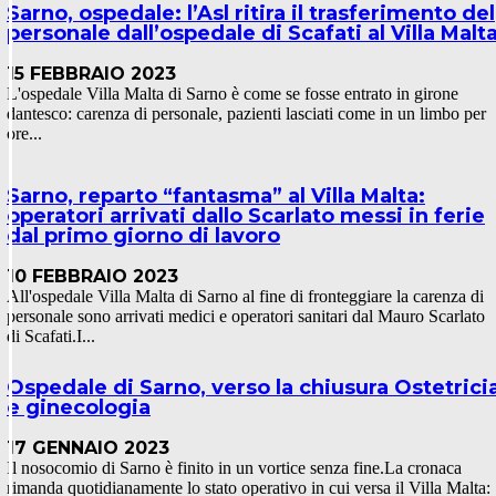
Sarno, ospedale: l’Asl ritira il trasferimento del
personale dall’ospedale di Scafati al Villa Malt
15 FEBBRAIO 2023
L'ospedale Villa Malta di Sarno è come se fosse entrato in girone
dantesco: carenza di personale, pazienti lasciati come in un limbo per
ore...
Sarno, reparto “fantasma” al Villa Malta:
operatori arrivati dallo Scarlato messi in ferie
dal primo giorno di lavoro
10 FEBBRAIO 2023
All'ospedale Villa Malta di Sarno al fine di fronteggiare la carenza di
personale sono arrivati medici e operatori sanitari dal Mauro Scarlato
di Scafati.I...
Ospedale di Sarno, verso la chiusura Ostetrici
e ginecologia
17 GENNAIO 2023
Il nosocomio di Sarno è finito in un vortice senza fine.La cronaca
rimanda quotidianamente lo stato operativo in cui versa il Villa Malta: