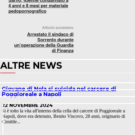
Sarno, 45enne condannato a
4 anni e 8 mesi per materiale
pedopornografico
Articolo successivo
Arrestato il sindaco di
Sorrento durante
un’operazione della Guardia
di Finanza
ALTRE NEWS
Giovane di Nola si suicida nel carcere di
Poggioreale a Napoli
22 NOVEMBRE 2024
Si è tolto la vita all'interno della cella del carcere di Poggioreale a
Napoli, dove era detenuto, Benito Viscovo, 28 anni, originario di
Cimitile...