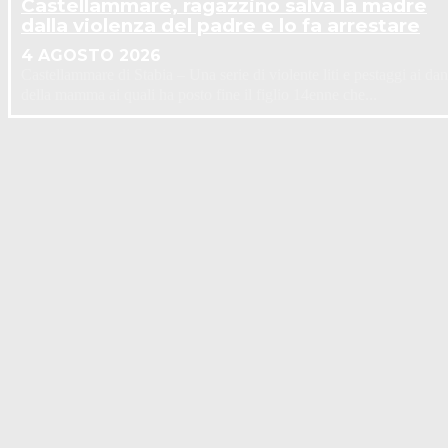
Castellammare, ragazzino salva la madre
dalla violenza del padre e lo fa arrestare
4 AGOSTO 2026
Castellammare di Stabia – Una serie di violente liti e pestaggi ai dan
della mamma ai quali ha posto fine il figlio 14enne che...