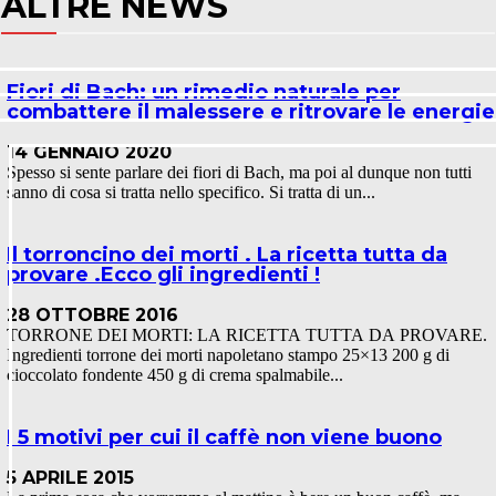
ALTRE NEWS
Fiori di Bach: un rimedio naturale per
combattere il malessere e ritrovare le energie
14 GENNAIO 2020
Spesso si sente parlare dei fiori di Bach, ma poi al dunque non tutti
sanno di cosa si tratta nello specifico. Si tratta di un...
Il torroncino dei morti . La ricetta tutta da
provare .Ecco gli ingredienti !
28 OTTOBRE 2016
TORRONE DEI MORTI: LA RICETTA TUTTA DA PROVARE.
Ingredienti torrone dei morti napoletano stampo 25×13 200 g di
cioccolato fondente 450 g di crema spalmabile...
I 5 motivi per cui il caffè non viene buono
5 APRILE 2015