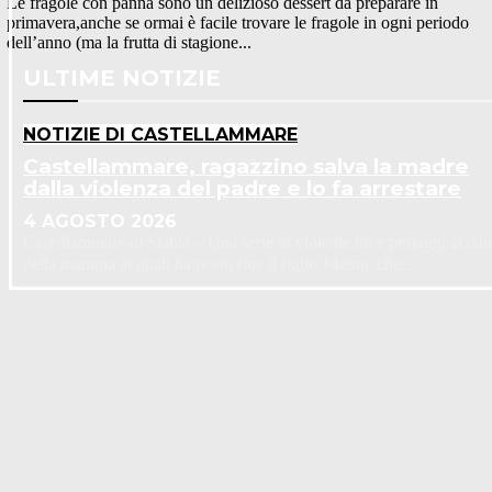
Le fragole con panna sono un delizioso dessert da preparare in
primavera,anche se ormai è facile trovare le fragole in ogni periodo
dell’anno (ma la frutta di stagione...
ULTIME NOTIZIE
NOTIZIE DI CASTELLAMMARE
Castellammare, ragazzino salva la madre
dalla violenza del padre e lo fa arrestare
4 AGOSTO 2026
Castellammare di Stabia – Una serie di violente liti e pestaggi ai dan
della mamma ai quali ha posto fine il figlio 14enne che...