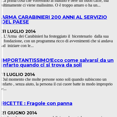
La prima cosa che vorremmo al mattino è bere un buon caffè, ma
ultimamente ci viene malissimo. O è troppo amaro o ha un...
ARMA CARABINIERI 200 ANNI AL SERVIZIO
DEL PAESE
31 LUGLIO 2014
, L’Arma dei Carabinieri ha festeggiato il bicentenario dalla sua
fondazione, con un programma ricco di avvenimenti che si andava
ad iniziare con le...
IMPORTANTISSIMO!Ecco come salvarsi da un
infarto quando ci si trova da soli
11 LUGLIO 2014
Dal momento che molte persone sono soli quando subiscono un
infarto , senza aiuto, la persona il cui cuore batte in modo improprio
e...
RICETTE : Fragole con panna
21 GIUGNO 2014