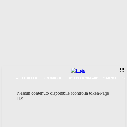
ATTUALITA’
CRONACA
CASTELLAMMARE
SARNO
SO
Nessun contenuto disponibile (controlla token/Page
ID).