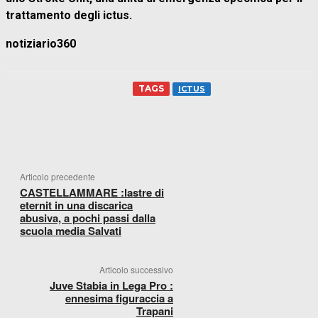
trattamento degli ictus.
notiziario360
TAGS
ICTUS
FACEBOOK
WHATSAPP
X
TELEGR
Articolo precedente
CASTELLAMMARE :lastre di
eternit in una discarica
abusiva, a pochi passi dalla
scuola media Salvati
Articolo successivo
Juve Stabia in Lega Pro :
ennesima figuraccia a
Trapani