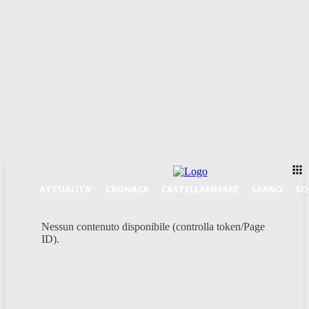
ATTUALITA’
CRONACA
CASTELLAMMARE
SARNO
SO
Nessun contenuto disponibile (controlla token/Page
ID).