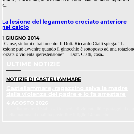
e...
La lesione del legamento crociato anteriore
nel calcio
1 GIUGNO 2014
Cause, sintomi e trattamento. Il Dott. Riccardo Ciatti spiega: “La
lesione può avvenire quando il ginocchio è sottoposto ad una rotazion
forzata o violenta iperestensione” Dott. Ciatti, cosa...
ULTIME NOTIZIE
NOTIZIE DI CASTELLAMMARE
Castellammare, ragazzino salva la madre
dalla violenza del padre e lo fa arrestare
4 AGOSTO 2026
Castellammare di Stabia – Una serie di violente liti e pestaggi ai dan
della mamma ai quali ha posto fine il figlio 14enne che...