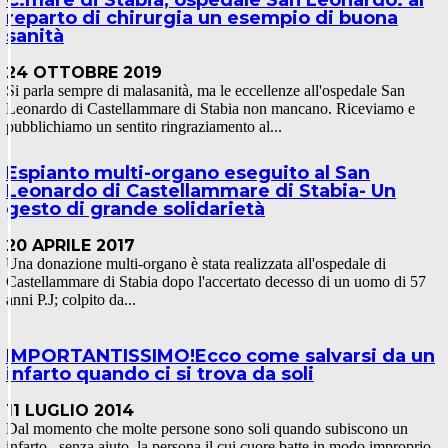
C.mare di Stabia, ospedale San Leonardo: al
reparto di chirurgia un esempio di buona
sanità
24 OTTOBRE 2019
Si parla sempre di malasanità, ma le eccellenze all'ospedale San
Leonardo di Castellammare di Stabia non mancano. Riceviamo e
pubblichiamo un sentito ringraziamento al...
Espianto multi-organo eseguito al San
Leonardo di Castellammare di Stabia- Un
gesto di grande solidarietà
20 APRILE 2017
Una donazione multi-organo è stata realizzata all'ospedale di
Castellammare di Stabia dopo l'accertato decesso di un uomo di 57
anni P.J; colpito da...
IMPORTANTISSIMO!Ecco come salvarsi da un
infarto quando ci si trova da soli
11 LUGLIO 2014
Dal momento che molte persone sono soli quando subiscono un
infarto , senza aiuto, la persona il cui cuore batte in modo improprio