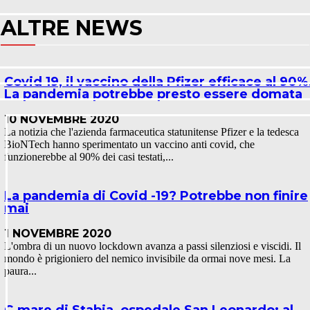
ALTRE NEWS
Covid 19, il vaccino della Pfizer efficace al 90%
La pandemia potrebbe presto essere domata
10 NOVEMBRE 2020
La notizia che l'azienda farmaceutica statunitense Pfizer e la tedesca
BioNTech hanno sperimentato un vaccino anti covid, che
funzionerebbe al 90% dei casi testati,...
La pandemia di Covid -19? Potrebbe non finire
mai
1 NOVEMBRE 2020
L'ombra di un nuovo lockdown avanza a passi silenziosi e viscidi. Il
mondo è prigioniero del nemico invisibile da ormai nove mesi. La
paura...