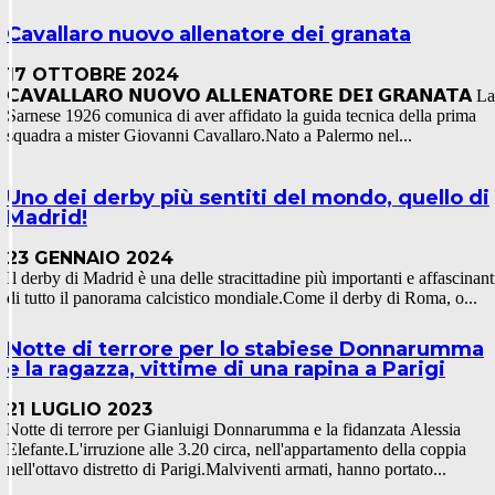
Cavallaro nuovo allenatore dei granata
17 OTTOBRE 2024
𝗖𝗔𝗩𝗔𝗟𝗟𝗔𝗥𝗢 𝗡𝗨𝗢𝗩𝗢 𝗔𝗟𝗟𝗘𝗡𝗔𝗧𝗢𝗥𝗘 𝗗𝗘𝗜 𝗚𝗥𝗔𝗡𝗔𝗧𝗔 La
Sarnese 1926 comunica di aver affidato la guida tecnica della prima
squadra a mister Giovanni Cavallaro.Nato a Palermo nel...
Uno dei derby più sentiti del mondo, quello di
Madrid!
23 GENNAIO 2024
Il derby di Madrid è una delle stracittadine più importanti e affascinant
di tutto il panorama calcistico mondiale.Come il derby di Roma, o...
Notte di terrore per lo stabiese Donnarumma
e la ragazza, vittime di una rapina a Parigi
21 LUGLIO 2023
Notte di terrore per Gianluigi Donnarumma e la fidanzata Alessia
Elefante.L'irruzione alle 3.20 circa, nell'appartamento della coppia
nell'ottavo distretto di Parigi.Malviventi armati, hanno portato...