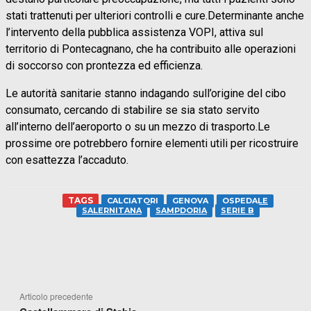
stati trattenuti per ulteriori controlli e cure.Determinante anche
l’intervento della pubblica assistenza VOPI, attiva sul
territorio di Pontecagnano, che ha contribuito alle operazioni
di soccorso con prontezza ed efficienza.
Le autorità sanitarie stanno indagando sull’origine del cibo
consumato, cercando di stabilire se sia stato servito
all’interno dell’aeroporto o su un mezzo di trasporto.Le
prossime ore potrebbero fornire elementi utili per ricostruire
con esattezza l’accaduto.
TAGS
CALCIATORI
GENOVA
OSPEDALE
SALERNITANA
SAMPDORIA
SERIE B
FACEBOOK
WHATSAPP
X
TELEGR
Articolo precedente