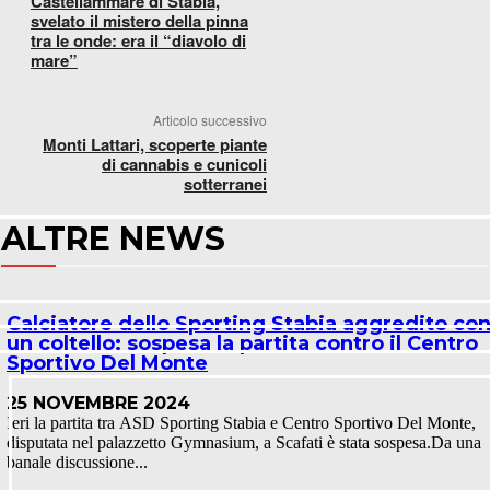
Castellammare di Stabia,
svelato il mistero della pinna
tra le onde: era il “diavolo di
mare”
Articolo successivo
Monti Lattari, scoperte piante
di cannabis e cunicoli
sotterranei
ALTRE NEWS
Calciatore dello Sporting Stabia aggredito co
un coltello: sospesa la partita contro il Centro
Sportivo Del Monte
25 NOVEMBRE 2024
Ieri la partita tra ASD Sporting Stabia e Centro Sportivo Del Monte,
disputata nel palazzetto Gymnasium, a Scafati è stata sospesa.Da una
banale discussione...