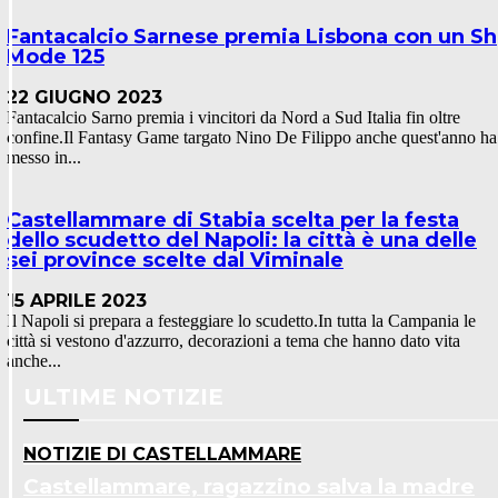
Fantacalcio Sarnese premia Lisbona con un Sh
Mode 125
22 GIUGNO 2023
Fantacalcio Sarno premia i vincitori da Nord a Sud Italia fin oltre
confine.Il Fantasy Game targato Nino De Filippo anche quest'anno ha
messo in...
Castellammare di Stabia scelta per la festa
dello scudetto del Napoli: la città è una delle
sei province scelte dal Viminale
15 APRILE 2023
Il Napoli si prepara a festeggiare lo scudetto.In tutta la Campania le
città si vestono d'azzurro, decorazioni a tema che hanno dato vita
anche...
ULTIME NOTIZIE
NOTIZIE DI CASTELLAMMARE
Castellammare, ragazzino salva la madre