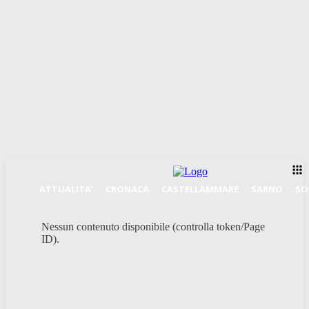
ATTUALITA’
CRONACA
CASTELLAMMARE
SARNO
SO
Nessun contenuto disponibile (controlla token/Page
ID).