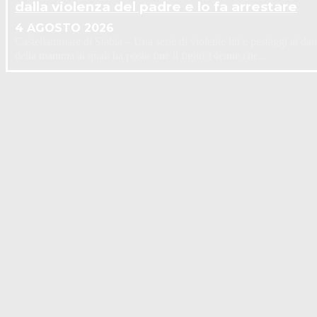
dalla violenza del padre e lo fa arrestare
4 AGOSTO 2026
Castellammare di Stabia – Una serie di violente liti e pestaggi ai dan
della mamma ai quali ha posto fine il figlio 14enne che...