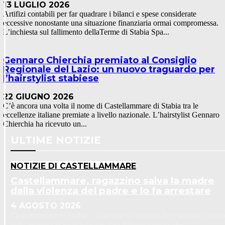
13 LUGLIO 2026
Artifizi contabili per far quadrare i bilanci e spese considerate
eccessive nonostante una situazione finanziaria ormai compromessa.
L’inchiesta sul fallimento dellaTerme di Stabia Spa...
Gennaro Chierchia premiato al Consiglio
Regionale del Lazio: un nuovo traguardo per
l’hairstylist stabiese
22 GIUGNO 2026
C’è ancora una volta il nome di Castellammare di Stabia tra le
eccellenze italiane premiate a livello nazionale. L’hairstylist Gennaro
Chierchia ha ricevuto un...
ULTIME NOTIZIE
NOTIZIE DI CASTELLAMMARE
Castellammare, ragazzino salva la madre
dalla violenza del padre e lo fa arrestare
4 AGOSTO 2026
Castellammare di Stabia – Una serie di violente liti e pestaggi ai dan