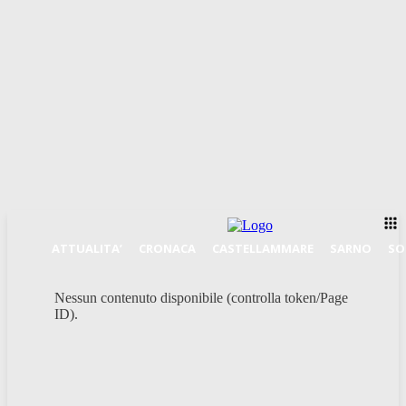
ATTUALITA’
CRONACA
CASTELLAMMARE
SARNO
SO
Nessun contenuto disponibile (controlla token/Page
ID).