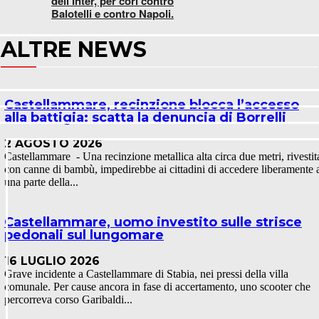
dell’Inter, per cori contro
Balotelli e contro Napoli.
ALTRE NEWS
Castellammare, recinzione blocca l’accesso
alla battigia: scatta la denuncia di Borrelli
2 AGOSTO 2026
Castellammare - Una recinzione metallica alta circa due metri, rivestit
con canne di bambù, impedirebbe ai cittadini di accedere liberamente 
una parte della...
Castellammare, uomo investito sulle strisce
pedonali sul lungomare
16 LUGLIO 2026
Grave incidente a Castellammare di Stabia, nei pressi della villa
comunale. Per cause ancora in fase di accertamento, uno scooter che
percorreva corso Garibaldi...