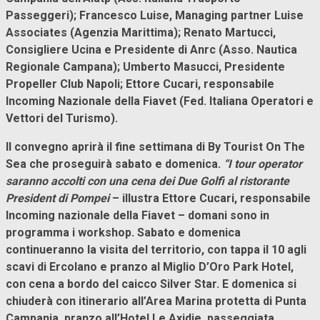
Passeggeri); Francesco Luise, Managing partner Luise
Associates (Agenzia Marittima); Renato Martucci,
Consigliere Ucina e Presidente di Anrc (Asso. Nautica
Regionale Campana); Umberto Masucci, Presidente
Propeller Club Napoli; Ettore Cucari, responsabile
Incoming Nazionale della Fiavet (Fed. Italiana Operatori e
Vettori del Turismo).
Il convegno aprirà il fine settimana di By Tourist On The
Sea che proseguirà sabato e domenica.
“I tour operator
saranno accolti con una cena dei Due Golfi al ristorante
President di Pompei
– illustra Ettore Cucari, responsabile
Incoming nazionale della Fiavet – domani sono in
programma i workshop. Sabato e domenica
continueranno la visita del territorio, con tappa il 10 agli
scavi di Ercolano e pranzo al Miglio D’Oro Park Hotel,
con cena a bordo del caicco Silver Star. E domenica si
chiuderà con itinerario all’Area Marina protetta di Punta
Campania, pranzo all’Hotel Le Axidie, passeggiata