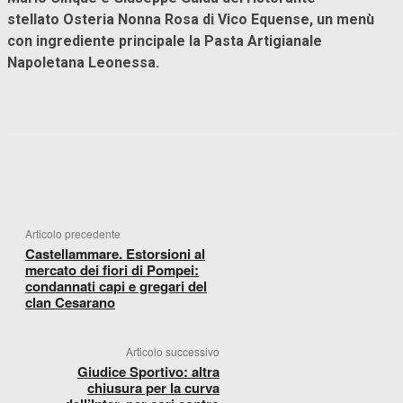
stellato Osteria Nonna Rosa di Vico Equense, un menù
con ingrediente principale la Pasta Artigianale
Napoletana Leonessa.
FACEBOOK
WHATSAPP
X
TELEGR
Articolo precedente
Castellammare. Estorsioni al
mercato dei fiori di Pompei:
condannati capi e gregari del
clan Cesarano
Articolo successivo
Giudice Sportivo: altra
chiusura per la curva