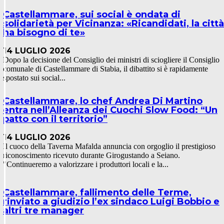
Castellammare, sui social è ondata di
solidarietà per Vicinanza: «Ricandidati, la città
ha bisogno di te»
14 LUGLIO 2026
Dopo la decisione del Consiglio dei ministri di sciogliere il Consiglio
comunale di Castellammare di Stabia, il dibattito si è rapidamente
spostato sui social...
Castellammare, lo chef Andrea Di Martino
entra nell’Alleanza dei Cuochi Slow Food: “Un
patto con il territorio”
14 LUGLIO 2026
Il cuoco della Taverna Mafalda annuncia con orgoglio il prestigioso
riconoscimento ricevuto durante Girogustando a Seiano.
"Continueremo a valorizzare i produttori locali e la...
Castellammare, fallimento delle Terme,
rinviato a giudizio l’ex sindaco Luigi Bobbio e
altri tre manager