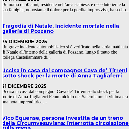
Un uomo di 50 anni, residente nell’area stabiese, è deceduto ieri e la
sua famiglia, nonostante il dolore per la perdita improvvisa, ha scelto..
Tragedia di Natale, Incidente mortale nella
galleria di Pozzano
25 DICEMBRE 2025
Un grave incidente automobilistico si è verificato nella tarda mattinata
di Natale all’interno della galleria di Pozzano, lungo il tratto che
collega Castellammare di...
Uccisa in casa dal compagno: Cava de’ Tirreni
sotto shock per la morte di Anna Tagliaferri
21 DICEMBRE 2025
Uccisa in casa dal compagno: Cava de’ Tirreni sotto shock per la
morte di Anna Tagliaferri Femminicidio nel Salernitano: la vittima era
una nota imprenditrice,...
Vico Equense, persona investita da un treno
della Circumvesuviana: interrotta circolazione
sulla tratta