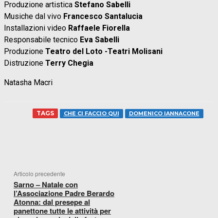
Produzione artistica
Stefano Sabelli
Musiche dal vivo
Francesco Santalucia
Installazioni video
Raffaele Fiorella
Responsabile tecnico
Eva Sabelli
Produzione
Teatro del Loto -Teatri Molisani
Distruzione
Terry Chegia
Natasha Macri
TAGS
CHE CI FACCIO QUI
DOMENICO IANNACONE
FACEBOOK
WHATSAPP
X
TELEGR
Articolo precedente
Sarno – Natale con
l’Associazione Padre Berardo
Atonna: dal presepe al
panettone tutte le attività per