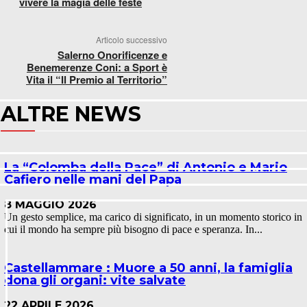
vivere la magia delle feste
Articolo successivo
Salerno Onorificenze e
Benemerenze Coni: a Sport è
Vita il “Il Premio al Territorio”
ALTRE NEWS
La “Colomba della Pace” di Antonio e Mario
Cafiero nelle mani del Papa
8 MAGGIO 2026
Un gesto semplice, ma carico di significato, in un momento storico in
cui il mondo ha sempre più bisogno di pace e speranza. In...
Castellammare : Muore a 50 anni, la famiglia
dona gli organi: vite salvate
22 APRILE 2026