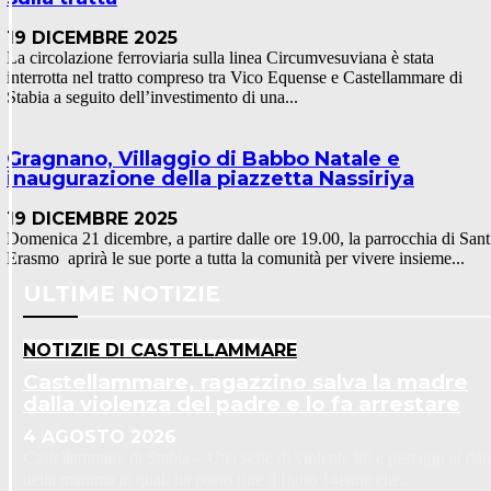
19 DICEMBRE 2025
La circolazione ferroviaria sulla linea Circumvesuviana è stata
interrotta nel tratto compreso tra Vico Equense e Castellammare di
Stabia a seguito dell’investimento di una...
Gragnano, Villaggio di Babbo Natale e
inaugurazione della piazzetta Nassiriya
19 DICEMBRE 2025
Domenica 21 dicembre, a partire dalle ore 19.00, la parrocchia di Sant
Erasmo aprirà le sue porte a tutta la comunità per vivere insieme...
ULTIME NOTIZIE
NOTIZIE DI CASTELLAMMARE
Castellammare, ragazzino salva la madre
dalla violenza del padre e lo fa arrestare
4 AGOSTO 2026
Castellammare di Stabia – Una serie di violente liti e pestaggi ai dan
della mamma ai quali ha posto fine il figlio 14enne che...