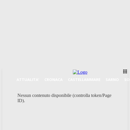
ATTUALITA’
CRONACA
CASTELLAMMARE
SARNO
SO
Nessun contenuto disponibile (controlla token/Page
ID).