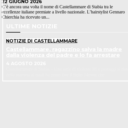
22 GIUGNO 2026
C’è ancora una volta il nome di Castellammare di Stabia tra le
eccellenze italiane premiate a livello nazionale. L’hairstylist Gennaro
Chierchia ha ricevuto un...
ULTIME NOTIZIE
NOTIZIE DI CASTELLAMMARE
Castellammare, ragazzino salva la madre
dalla violenza del padre e lo fa arrestare
4 AGOSTO 2026
Castellammare di Stabia – Una serie di violente liti e pestaggi ai dan
della mamma ai quali ha posto fine il figlio 14enne che...