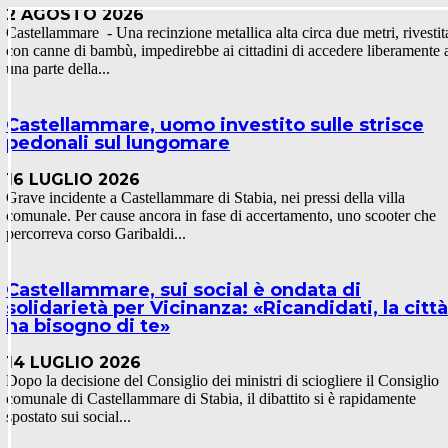
2 AGOSTO 2026
Castellammare - Una recinzione metallica alta circa due metri, rivestit
con canne di bambù, impedirebbe ai cittadini di accedere liberamente 
una parte della...
Castellammare, uomo investito sulle strisce
pedonali sul lungomare
16 LUGLIO 2026
Grave incidente a Castellammare di Stabia, nei pressi della villa
comunale. Per cause ancora in fase di accertamento, uno scooter che
percorreva corso Garibaldi...
Castellammare, sui social è ondata di
solidarietà per Vicinanza: «Ricandidati, la città
ha bisogno di te»
14 LUGLIO 2026
Dopo la decisione del Consiglio dei ministri di sciogliere il Consiglio
comunale di Castellammare di Stabia, il dibattito si è rapidamente
spostato sui social...