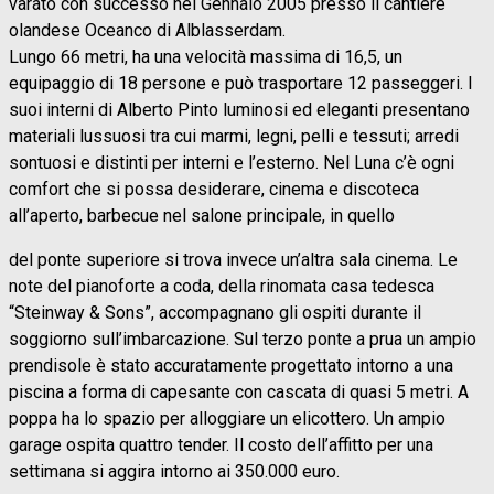
varato con successo nel Gennaio 2005 presso il cantiere
olandese Oceanco di Alblasserdam.
Lungo 66 metri, ha una velocità massima di 16,5, un
equipaggio di 18 persone e può trasportare 12 passeggeri. I
suoi interni di Alberto Pinto luminosi ed eleganti presentano
materiali lussuosi tra cui marmi, legni, pelli e tessuti; arredi
sontuosi e distinti per interni e l’esterno. Nel Luna c’è ogni
comfort che si possa desiderare, cinema e discoteca
all’aperto, barbecue nel salone principale, in quello
del ponte superiore si trova invece un’altra sala cinema. Le
note del pianoforte a coda, della rinomata casa tedesca
“Steinway & Sons”, accompagnano gli ospiti durante il
soggiorno sull’imbarcazione. Sul terzo ponte a prua un ampio
prendisole è stato accuratamente progettato intorno a una
piscina a forma di capesante con cascata di quasi 5 metri. A
poppa ha lo spazio per alloggiare un elicottero. Un ampio
garage ospita quattro tender. Il costo dell’affitto per una
settimana si aggira intorno ai 350.000 euro.