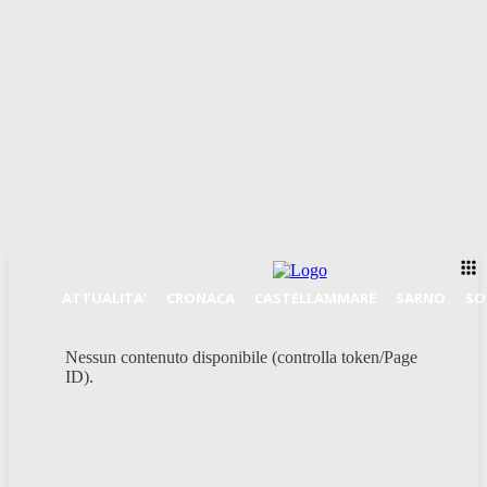
ATTUALITA’
CRONACA
CASTELLAMMARE
SARNO
SO
Nessun contenuto disponibile (controlla token/Page
ID).