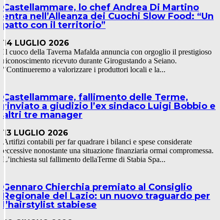
Castellammare, lo chef Andrea Di Martino
entra nell’Alleanza dei Cuochi Slow Food: “Un
patto con il territorio”
14 LUGLIO 2026
Il cuoco della Taverna Mafalda annuncia con orgoglio il prestigioso
riconoscimento ricevuto durante Girogustando a Seiano.
"Continueremo a valorizzare i produttori locali e la...
Castellammare, fallimento delle Terme,
rinviato a giudizio l’ex sindaco Luigi Bobbio e
altri tre manager
13 LUGLIO 2026
Artifizi contabili per far quadrare i bilanci e spese considerate
eccessive nonostante una situazione finanziaria ormai compromessa.
L’inchiesta sul fallimento dellaTerme di Stabia Spa...
Gennaro Chierchia premiato al Consiglio
Regionale del Lazio: un nuovo traguardo per
l’hairstylist stabiese