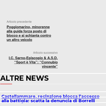
FACEBOOK
WHATSAPP
X
TELEGR
Articolo precedente
Poggiomarino, minorenne
alla guida forza posto di
blocco e si schianta contro
un altro veicolo
Articolo successivo
I.C. Sarno-Episcopio & A.S.D.
“Sport è Vita”: “Connubio
vincente”
ALTRE NEWS
Castellammare, recinzione blocca l’accesso
alla battigia: scatta la denuncia di Borrelli