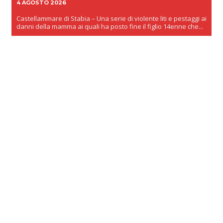
4 AGOSTO 2026
Castellammare di Stabia – Una serie di violente liti e pestaggi ai
danni della mamma ai quali ha posto fine il figlio 14enne che...