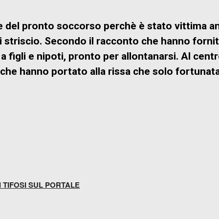
e del pronto soccorso perchè è stato vittima a
 striscio. Secondo il racconto che hanno fornito 
a figli e nipoti, pronto per allontanarsi. Al cent
ni che hanno portato alla rissa che solo fortuna
AM
PINTEREST
REDDIT
EMAIL
PR
I TIFOSI SUL PORTALE