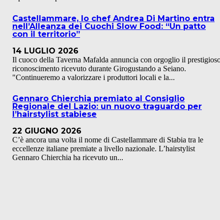
Castellammare, lo chef Andrea Di Martino entra
nell’Alleanza dei Cuochi Slow Food: “Un patto
con il territorio”
14 LUGLIO 2026
Il cuoco della Taverna Mafalda annuncia con orgoglio il prestigios
riconoscimento ricevuto durante Girogustando a Seiano.
"Continueremo a valorizzare i produttori locali e la...
Gennaro Chierchia premiato al Consiglio
Regionale del Lazio: un nuovo traguardo per
l’hairstylist stabiese
22 GIUGNO 2026
C’è ancora una volta il nome di Castellammare di Stabia tra le
eccellenze italiane premiate a livello nazionale. L’hairstylist
Gennaro Chierchia ha ricevuto un...