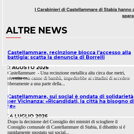
I Carabinieri di Castellammare di Stabia hanno 
spara
ALTRE NEWS
Castellammare, recinzione blocca l’accesso alla
battigia: scatta la denuncia di Borrelli
2 AGOSTO 2026
Castellammare - Una recinzione metallica alta circa due metri,
rivestita con canne di bambù, impedirebbe ai cittadini di accedere
liberamente a una parte della...
Castellammare, sui social è ondata di solidarietà
per Vicinanza: «Ricandidati, la città ha bisogno d
te»
14 LUGLIO 2026
Dopo la decisione del Consiglio dei ministri di sciogliere il
Consiglio comunale di Castellammare di Stabia, il dibattito si è
rapidamente spostato sui social...