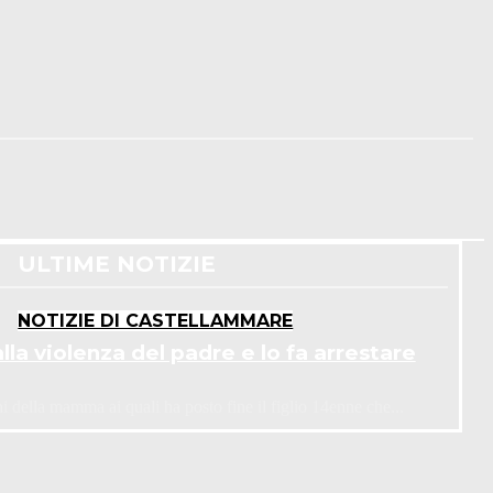
ULTIME NOTIZIE
NOTIZIE DI CASTELLAMMARE
la violenza del padre e lo fa arrestare
ni della mamma ai quali ha posto fine il figlio 14enne che...