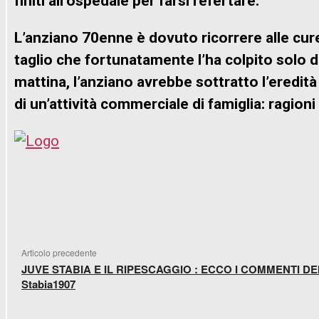
finiti all’ospedale per farsi refertare.
L’anziano 70enne è dovuto ricorrere alle cur
taglio che fortunatamente l’ha colpito solo di
mattina, l’anziano avrebbe sottratto l’eredità 
di un’attività commerciale di famiglia: ragio
FACEBOOK
WHATSAPP
X
TELEGR
Articolo precedente
JUVE STABIA E IL RIPESCAGGIO : ECCO I COMMENTI DE
Stabia1907