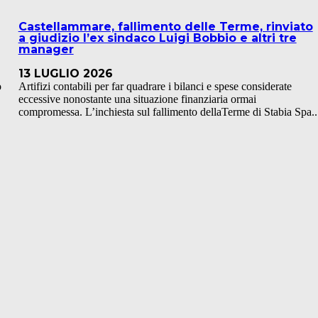
Castellammare, fallimento delle Terme, rinviato
a giudizio l’ex sindaco Luigi Bobbio e altri tre
manager
13 LUGLIO 2026
o
Artifizi contabili per far quadrare i bilanci e spese considerate
eccessive nonostante una situazione finanziaria ormai
compromessa. L’inchiesta sul fallimento dellaTerme di Stabia Spa..