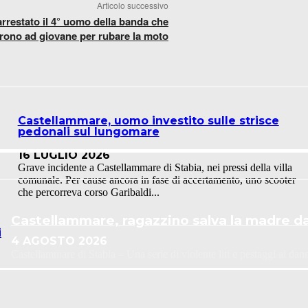
Articolo successivo
arrestato il 4° uomo della banda che
rono ad giovane per rubare la moto
Castellammare, uomo investito sulle strisce
pedonali sul lungomare
16 LUGLIO 2026
Grave incidente a Castellammare di Stabia, nei pressi della villa
comunale. Per cause ancora in fase di accertamento, uno scooter
che percorreva corso Garibaldi...
Castellammare, ragazzino salva la madre dal
i
4 AGOSTO 2026
Castellammare di Stabia – Una serie di violente liti e pestaggi ai dan