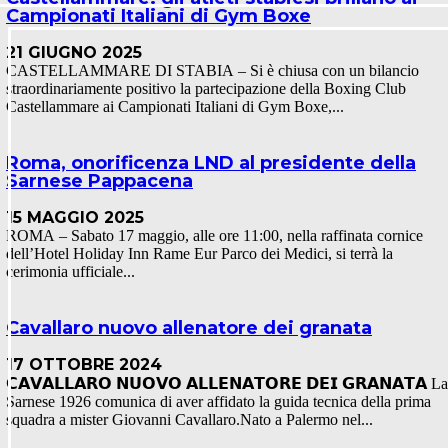
Campionati Italiani di Gym Boxe
21 GIUGNO 2025
CASTELLAMMARE DI STABIA – Si è chiusa con un bilancio
straordinariamente positivo la partecipazione della Boxing Club
Castellammare ai Campionati Italiani di Gym Boxe,...
Roma, onorificenza LND al presidente della
Sarnese Pappacena
15 MAGGIO 2025
ROMA – Sabato 17 maggio, alle ore 11:00, nella raffinata cornice
dell’Hotel Holiday Inn Rame Eur Parco dei Medici, si terrà la
cerimonia ufficiale...
Cavallaro nuovo allenatore dei granata
17 OTTOBRE 2024
𝗖𝗔𝗩𝗔𝗟𝗟𝗔𝗥𝗢 𝗡𝗨𝗢𝗩𝗢 𝗔𝗟𝗟𝗘𝗡𝗔𝗧𝗢𝗥𝗘 𝗗𝗘𝗜 𝗚𝗥𝗔𝗡𝗔𝗧𝗔 La
Sarnese 1926 comunica di aver affidato la guida tecnica della prima
squadra a mister Giovanni Cavallaro.Nato a Palermo nel...