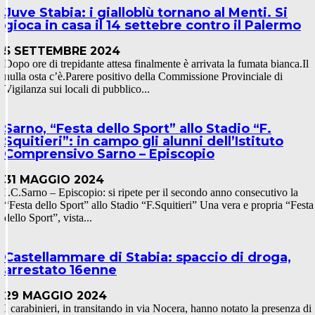
Juve Stabia: i gialloblù tornano al Menti. Si
gioca in casa il 14 settebre contro il Palermo
5 SETTEMBRE 2024
Dopo ore di trepidante attesa finalmente è arrivata la fumata bianca.Il
nulla osta c’è.Parere positivo della Commissione Provinciale di
Vigilanza sui locali di pubblico...
Sarno, “Festa dello Sport” allo Stadio “F.
Squitieri”: in campo gli alunni dell’Istituto
Comprensivo Sarno – Episcopio
31 MAGGIO 2024
I.C.Sarno – Episcopio: si ripete per il secondo anno consecutivo la
“Festa dello Sport” allo Stadio “F.Squitieri” Una vera e propria “Festa
dello Sport”, vista...
Castellammare di Stabia: spaccio di droga,
arrestato 16enne
29 MAGGIO 2024
I carabinieri, in transitando in via Nocera, hanno notato la presenza di