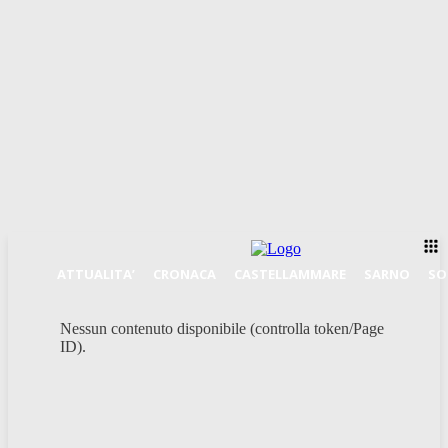
ATTUALITA’
CRONACA
CASTELLAMMARE
SARNO
SO
Nessun contenuto disponibile (controlla token/Page
ID).