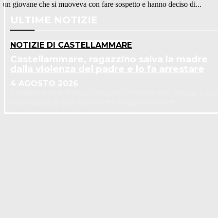
un giovane che si muoveva con fare sospetto e hanno deciso di...
ULTIME NOTIZIE
NOTIZIE DI CASTELLAMMARE
Castellammare, ragazzino salva la madre
dalla violenza del padre e lo fa arrestare
4 AGOSTO 2026
Castellammare di Stabia – Una serie di violente liti e pestaggi ai dan
della mamma ai quali ha posto fine il figlio 14enne che...