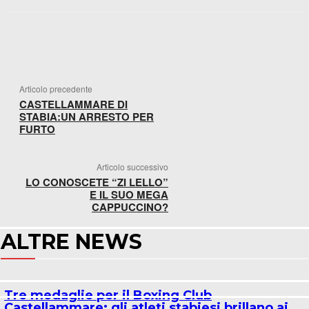
FACEBOOK
WHATSAPP
X
TELEGR
Articolo precedente
CASTELLAMMARE DI
STABIA:UN ARRESTO PER
FURTO
Articolo successivo
LO CONOSCETE “ZI LELLO”
E IL SUO MEGA
CAPPUCCINO?
ALTRE NEWS
Tre medaglie per il Boxing Club
Castellammare: gli atleti stabiesi brillano ai