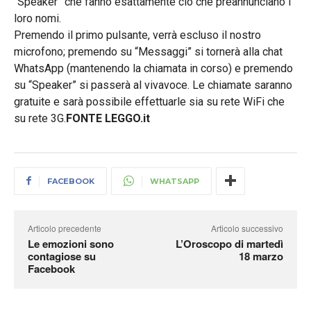
“Speaker” che fanno esattamente ciò che preannunciano i
loro nomi.
Premendo il primo pulsante, verrà escluso il nostro
microfono; premendo su “Messaggi” si tornerà alla chat
WhatsApp (mantenendo la chiamata in corso) e premendo
su “Speaker” si passerà al vivavoce. Le chiamate saranno
gratuite e sarà possibile effettuarle sia su rete WiFi che
su rete 3G.
FONTE LEGGO.it
FACEBOOK
WHATSAPP
Articolo precedente
Articolo successivo
Le emozioni sono
L’Oroscopo di martedì
contagiose su
18 marzo
Facebook