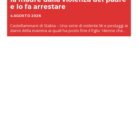
e lo fa arrestare
4 AGOSTO 2026
Castellammare di Stabia – Una serie di violente liti e pestaggi ai
danni della mamma ai quali ha posto fine il figlio 14enne che...