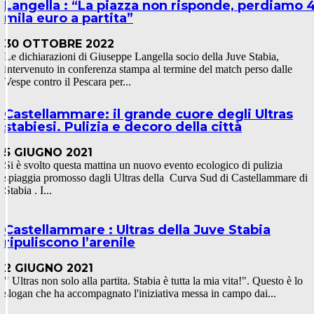
Langella : “La piazza non risponde, perdiamo 
mila euro a partita”
30 OTTOBRE 2022
Le dichiarazioni di Giuseppe Langella socio della Juve Stabia,
intervenuto in conferenza stampa al termine del match perso dalle
Vespe contro il Pescara per...
Castellammare: il grande cuore degli Ultras
stabiesi. Pulizia e decoro della città
5 GIUGNO 2021
Si è svolto questa mattina un nuovo evento ecologico di pulizia
spiaggia promosso dagli Ultras della Curva Sud di Castellammare di
Stabia . I...
Castellammare : Ultras della Juve Stabia
ripuliscono l’arenile
2 GIUGNO 2021
" Ultras non solo alla partita. Stabia è tutta la mia vita!". Questo è lo
slogan che ha accompagnato l'iniziativa messa in campo dai...