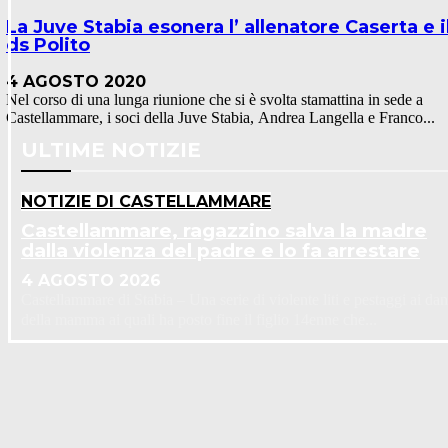
La Juve Stabia esonera l’ allenatore Caserta e i
ds Polito
4 AGOSTO 2020
Nel corso di una lunga riunione che si è svolta stamattina in sede a
Castellammare, i soci della Juve Stabia, Andrea Langella e Franco...
ULTIME NOTIZIE
NOTIZIE DI CASTELLAMMARE
Castellammare, ragazzino salva la madre
dalla violenza del padre e lo fa arrestare
4 AGOSTO 2026
Castellammare di Stabia – Una serie di violente liti e pestaggi ai dan
della mamma ai quali ha posto fine il figlio 14enne che...