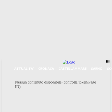
ATTUALITA’
CRONACA
CASTELLAMMARE
SARNO
SO
Nessun contenuto disponibile (controlla token/Page
ID).