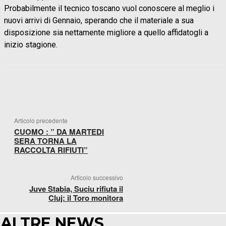
Probabilmente il tecnico toscano vuol conoscere al meglio i
nuovi arrivi di Gennaio, sperando che il materiale a sua
disposizione sia nettamente migliore a quello affidatogli a
inizio stagione.
FACEBOOK
WHATSAPP
X
TELEGR
Articolo precedente
CUOMO : ” DA MARTEDI
SERA TORNA LA
RACCOLTA RIFIUTI”
Articolo successivo
Juve Stabia, Suciu rifiuta il
Cluj: il Toro monitora
ALTRE NEWS