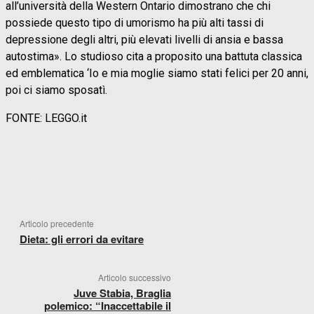
all’università della Western Ontario dimostrano che chi
possiede questo tipo di umorismo ha più alti tassi di
depressione degli altri, più elevati livelli di ansia e bassa
autostima». Lo studioso cita a proposito una battuta classica
ed emblematica ‘Io e mia moglie siamo stati felici per 20 anni,
poi ci siamo sposatì.
FONTE: LEGGO.it
FACEBOOK
WHATSAPP
X
TELEGR
Articolo precedente
Dieta: gli errori da evitare
Articolo successivo
Juve Stabia, Braglia
polemico: “Inaccettabile il