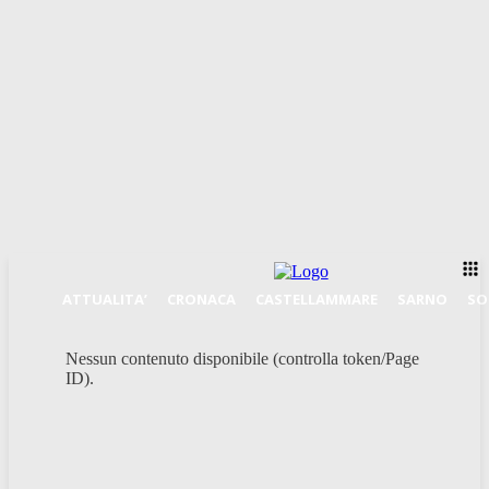
ATTUALITA’
CRONACA
CASTELLAMMARE
SARNO
SO
Nessun contenuto disponibile (controlla token/Page
ID).