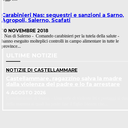
Carabinieri Nas: sequestri e sanzioni a Sarno,
Agropoli, Salerno, Scafati
10 NOVEMBRE 2018
I Nas di Salerno - Comando carabinieri per la tutela della salute -
hanno eseguito molteplici controlli in campo alimentare in tutte le
province...
ULTIME NOTIZIE
NOTIZIE DI CASTELLAMMARE
Castellammare, ragazzino salva la madre
dalla violenza del padre e lo fa arrestare
4 AGOSTO 2026
Castellammare di Stabia – Una serie di violente liti e pestaggi ai dan
della mamma ai quali ha posto fine il figlio 14enne che...