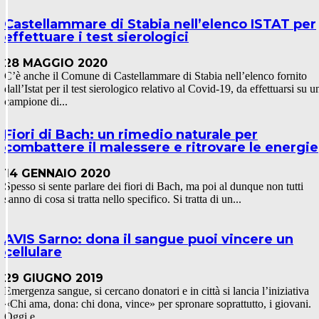
Castellammare di Stabia nell’elenco ISTAT per
effettuare i test sierologici
28 MAGGIO 2020
C’è anche il Comune di Castellammare di Stabia nell’elenco fornito
dall’Istat per il test sierologico relativo al Covid-19, da effettuarsi su u
campione di...
Fiori di Bach: un rimedio naturale per
combattere il malessere e ritrovare le energie
14 GENNAIO 2020
Spesso si sente parlare dei fiori di Bach, ma poi al dunque non tutti
sanno di cosa si tratta nello specifico. Si tratta di un...
AVIS Sarno: dona il sangue puoi vincere un
cellulare
29 GIUGNO 2019
Emergenza sangue, si cercano donatori e in città si lancia l’iniziativa
«Chi ama, dona: chi dona, vince» per spronare soprattutto, i giovani.
Oggi e...