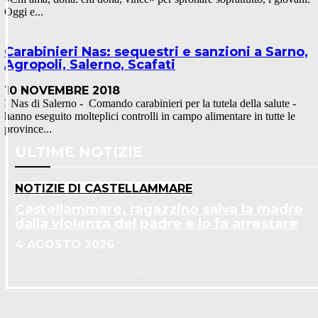
Oggi e...
Carabinieri Nas: sequestri e sanzioni a Sarno,
Agropoli, Salerno, Scafati
10 NOVEMBRE 2018
I Nas di Salerno - Comando carabinieri per la tutela della salute -
hanno eseguito molteplici controlli in campo alimentare in tutte le
province...
ULTIME NOTIZIE
NOTIZIE DI CASTELLAMMARE
Castellammare, ragazzino salva la madre
dalla violenza del padre e lo fa arrestare
4 AGOSTO 2026
Castellammare di Stabia – Una serie di violente liti e pestaggi ai dan
della mamma ai quali ha posto fine il figlio 14enne che...