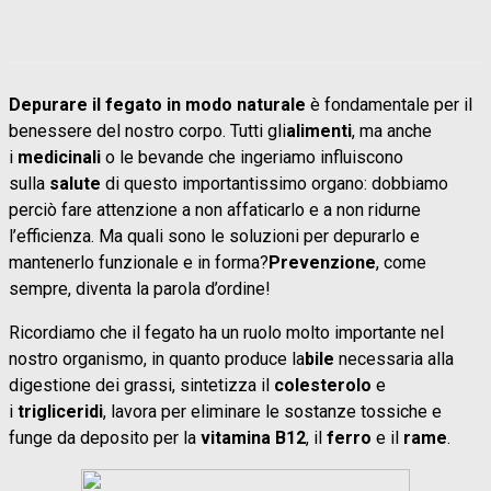
Depurare il fegato in modo naturale
è fondamentale per il
benessere del nostro corpo. Tutti gli
alimenti
, ma anche
i
medicinali
o le bevande che ingeriamo influiscono
sulla
salute
di questo importantissimo organo: dobbiamo
perciò fare attenzione a non affaticarlo e a non ridurne
l’efficienza. Ma quali sono le soluzioni per depurarlo e
mantenerlo funzionale e in forma?
Prevenzione
, come
sempre, diventa la parola d’ordine!
Ricordiamo che il fegato ha un ruolo molto importante nel
nostro organismo, in quanto produce la
bile
necessaria alla
digestione dei grassi, sintetizza il
colesterolo
e
i
trigliceridi
, lavora per eliminare le sostanze tossiche e
funge da deposito per la
vitamina B12
, il
ferro
e il
rame
.