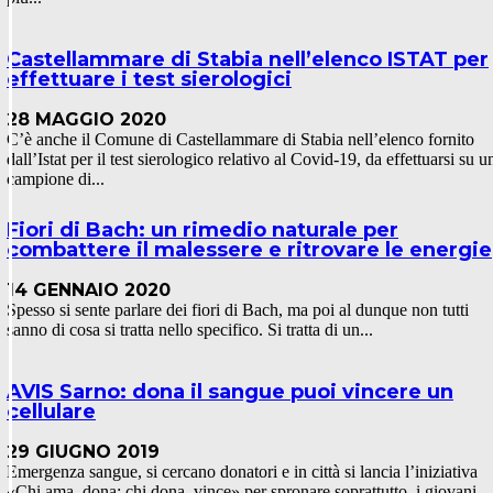
Castellammare di Stabia nell’elenco ISTAT per
effettuare i test sierologici
28 MAGGIO 2020
C’è anche il Comune di Castellammare di Stabia nell’elenco fornito
dall’Istat per il test sierologico relativo al Covid-19, da effettuarsi su u
campione di...
Fiori di Bach: un rimedio naturale per
combattere il malessere e ritrovare le energie
14 GENNAIO 2020
Spesso si sente parlare dei fiori di Bach, ma poi al dunque non tutti
sanno di cosa si tratta nello specifico. Si tratta di un...
AVIS Sarno: dona il sangue puoi vincere un
cellulare
29 GIUGNO 2019
Emergenza sangue, si cercano donatori e in città si lancia l’iniziativa
«Chi ama, dona: chi dona, vince» per spronare soprattutto, i giovani.