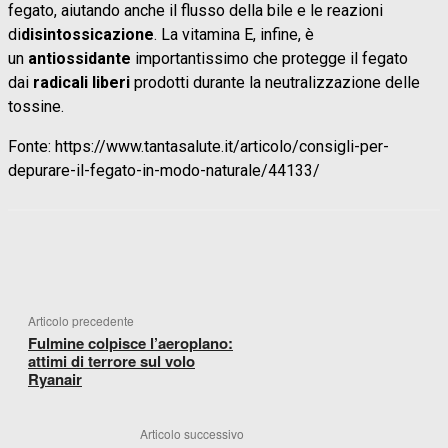
fegato, aiutando anche il flusso della bile e le reazioni
di
disintossicazione
. La vitamina E, infine, è
un
antiossidante
importantissimo che protegge il fegato
dai
radicali liberi
prodotti durante la neutralizzazione delle
tossine.
Fonte: https://www.tantasalute.it/articolo/consigli-per-
depurare-il-fegato-in-modo-naturale/44133/
FACEBOOK
WHATSAPP
X
TELEGR
Articolo precedente
Fulmine colpisce l’aeroplano:
attimi di terrore sul volo
Ryanair
Articolo successivo