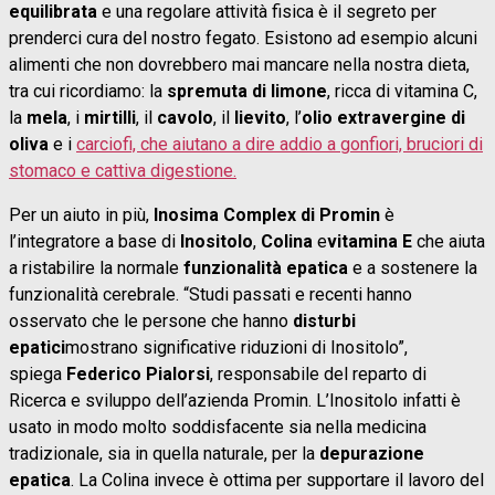
equilibrata
e una regolare attività fisica è il segreto per
prenderci cura del nostro fegato. Esistono ad esempio alcuni
alimenti che non dovrebbero mai mancare nella nostra dieta,
tra cui ricordiamo: la
spremuta di limone
, ricca di vitamina C,
la
mela
, i
mirtilli
, il
cavolo
, il
lievito
, l’
olio extravergine di
oliva
e i
carciofi, che aiutano a dire addio a gonfiori, bruciori di
stomaco e cattiva digestione.
Per un aiuto in più,
Inosima Complex di Promin
è
l’integratore a base di
Inositolo
,
Colina
e
vitamina E
che aiuta
a ristabilire la normale
funzionalità epatica
e a sostenere la
funzionalità cerebrale. “Studi passati e recenti hanno
osservato che le persone che hanno
disturbi
epatici
mostrano significative riduzioni di Inositolo”,
spiega
Federico Pialorsi
, responsabile del reparto di
Ricerca e sviluppo dell’azienda Promin. L’Inositolo infatti è
usato in modo molto soddisfacente sia nella medicina
tradizionale, sia in quella naturale, per la
depurazione
epatica
. La Colina invece è ottima per supportare il lavoro del