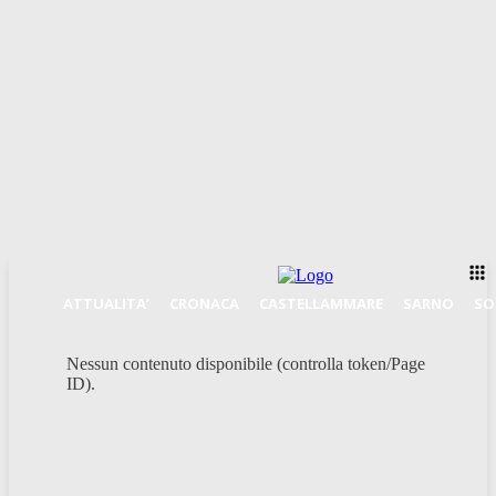
ATTUALITA’
CRONACA
CASTELLAMMARE
SARNO
SO
Nessun contenuto disponibile (controlla token/Page
ID).